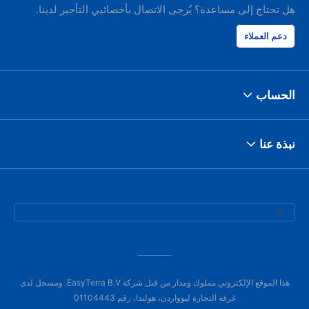
هل تحتاج إلى مساعدة؟ يُرجى الاتصال بأخصائيي التأجير لدينا.
دعم العملاء
الحساب
نبذة عنا
هذا الموقع الإلكتروني مملوك ومدار من قبل شركة EasyTerra B.V. ومسجل لدى
غرفة التجارة ليوواردن، هولندا، رقم 01104443