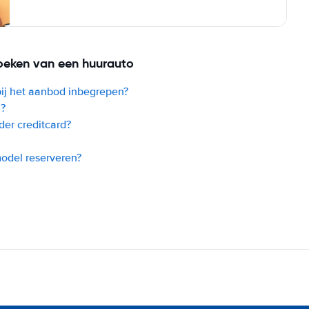
oeken van een huurauto
bij het aanbod inbegrepen?
l?
der creditcard?
model reserveren?